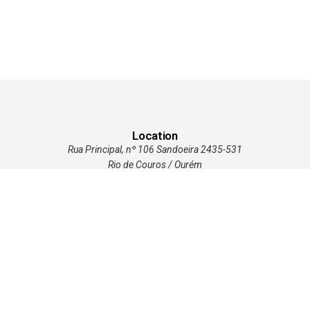
Location
Rua Principal, nº 106 Sandoeira 2435-531
Rio de Couros / Ourém
Coordinates
39.72522, -8.48229